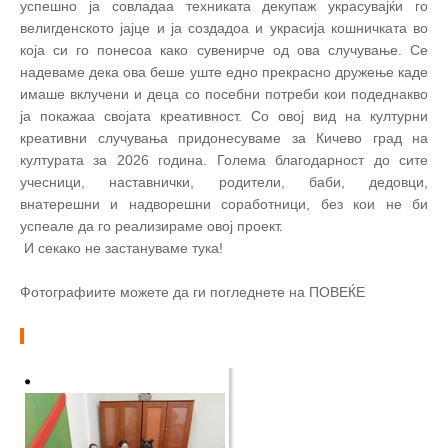
успешно ја совладаа техниката декупаж украсувајќи го
велигденското јајце и ја создадоа и украсија кошничката во
која си го понесоа како сувенирче од ова случување. Се
надеваме дека ова беше уште едно прекрасно дружење каде
имаше вклучени и деца со посебни потреби кои подеднакво
ја покажаа својата креативност. Со овој вид на културни
креативни случувања придонесуваме за Кичево град на
културата за 2026 година. Голема благодарност до сите
учесници, наставнички, родители, баби, дедовци,
внатерешни и надворешни соработници, без кои не би
успеале да го реализираме овој проект.
И секако не застануваме тука!
Фотографиите можете да ги погледнете на ПОВЕЌЕ