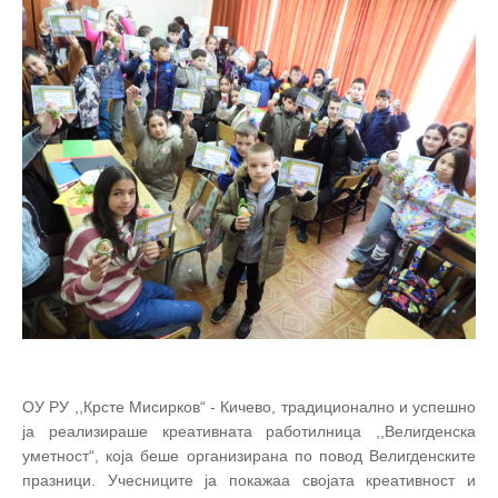
ОУ РУ ,,Крсте Мисирков“ - Кичево, традиционално и успешно
ја реализираше креативната работилница ,,Велигденска
уметност“, која беше организирана по повод Велигденските
празници. Учесниците ја покажаа својата креативност и