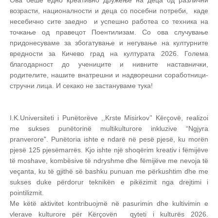
Ова беше едно креативно дружење на деца од различни
возрасти, националности и деца со посебни потреби, каде
несебично сите заедно и успешно работеа со техника на
точкање од правецот Поентилизам. Со ова случување
придонесуваме за збогатување и негување на културните
вредности за Кичево град на културата 2026. Голема
благодарност до учениците и нивните наставнички,
родителите, нашите внатрешни и надворешни соработници-
стручни лица. И секако не застануваме тука!
I.K.Universiteti i Punëtorëve ,,Krste Misirkov’' Kërçovë, realizoi
me sukses punëtorinë multikulturore inkluzive “Ngjyra
pranverore”. Punëtoria ishte e ndarë në pesë pjesë, ku morën
pjesë 125 pjesëmarrës. Kjo ishte një shoqërim kreativ i fëmijëve
të moshave, kombësive të ndryshme dhe fëmijëve me nevoja të
veçanta, ku të gjithë së bashku punuan me përkushtim dhe me
sukses duke përdorur teknikën e pikëzimit nga drejtimi i
pointilizmit.
Me këtë aktivitet kontribuojmë në pasurimin dhe kultivimin e
vlerave kulturore për Kërçovën qyteti i kulturës 2026.