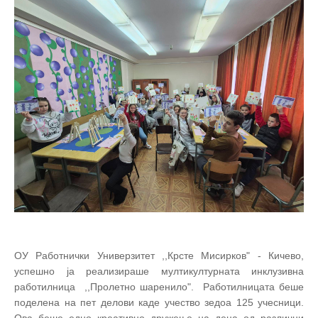
ОУ Работнички Универзитет ,,Крсте Мисирков" - Кичево,
успешно ја реализираше мултикултурната инклузивна
работилница ,,Пролетно шаренило". Работилницата беше
поделена на пет делови каде учество зедоа 125 учесници.