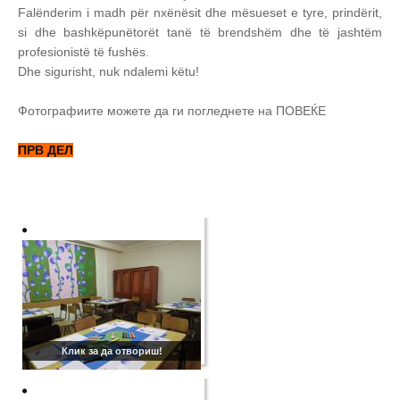
Falënderim i madh për nxënësit dhe mësueset e tyre, prindërit,
si dhe bashkëpunëtorët tanë të brendshëm dhe të jashtëm
profesionistë të fushës.
Dhe sigurisht, nuk ndalemi këtu!
Фотографиите можете да ги погледнете на ПОВЕЌЕ
ПРВ ДЕЛ
Клик за да отвориш!