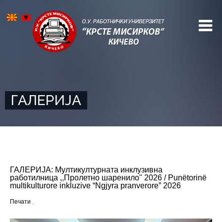
ГАЛЕРИЈА
ГАЛЕРИЈА: Mултикултурната инклузивна
работилница ,,Пролетно шаренило" 2026 / Punëtorinë
multikulturore inkluzive “Ngjyra pranverore” 2026
Печати
,