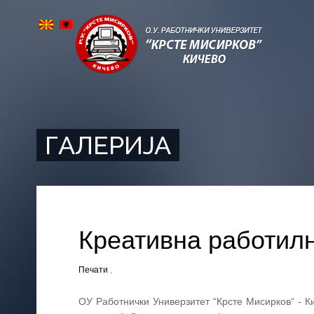
ГАЛЕРИЈА
Креативна работилн
Печати
,
ОУ Работнички Универзитет “Крсте Мисирков“ - К