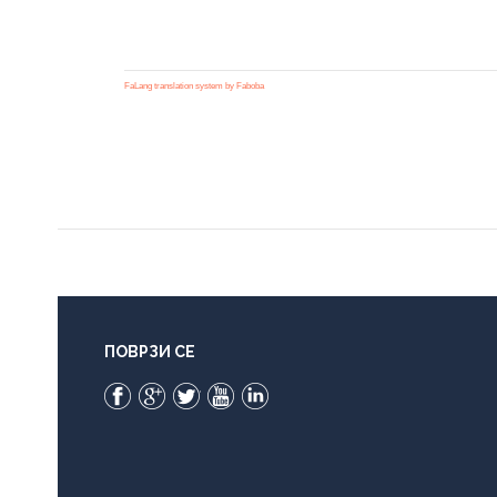
FaLang translation system by Faboba
ПОВРЗИ СЕ
Facebook
Google+
Twitter
YouTube
LinkedIn