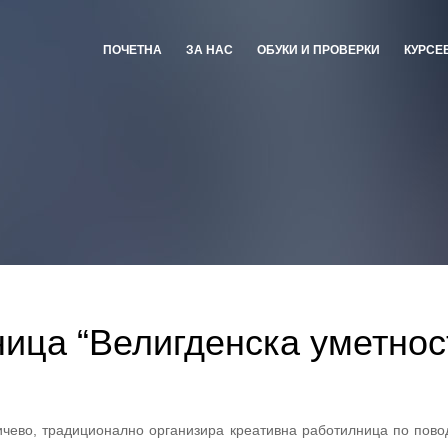
ПОЧЕТНА
ЗА НАС
ОБУКИ И ПРОВЕРКИ
КУРСЕ
ица “Велигденска уметнос
ичево, традиционално организира креативна работилница по пово