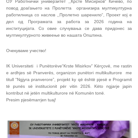
ОУ Работнички универзитет ,,Крсте Мисирков“ Кичево, по
повод доаѓањето на Пролетта организира мултикултурна
работилница со наслов ,,Пролетно шаренило“, Проект кој е
дел од Програмата за работа за 2026 година на
институцијата. Со овие случувања се дава придонес за
мултикултурното живеење во нашата Општина.
Очекуваме учество!
IK Universiteti i Punëtorëve“Krste Misirkov” Kërçovë, me rastin
e ardhjes së Pranverës, organizon punëtori multikulturore me
titull “Ngjyra pranverore”, projekt ky që është pjesë e Programit
të punës së institucionit për vitin 2026. Këto ngjarje japin
kontribut në jetën multikulturore në Komunën tonë.
Presim pjesëmarrjen tuaj!