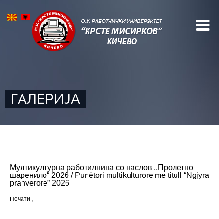
ГАЛЕРИЈА
Mултикултурна работилница со наслов ,,Пролетно
шаренило“ 2026 / Punëtori multikulturore me titull “Ngjyra
pranverore” 2026
Печати
,