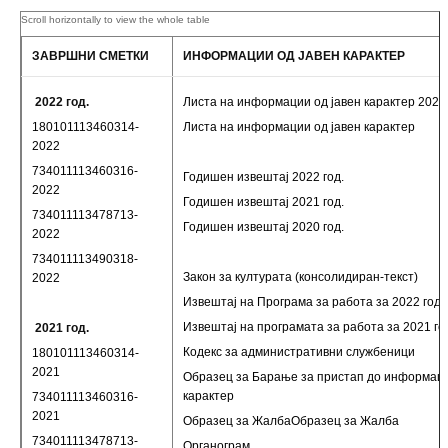
ЗАВРШНИ СМЕТКИ
ИНФОРМАЦИИ ОД ЈАВЕН КАРАКТЕР
2022 год.
Листа на информации од јавен карактер 2024 
180101113460314-
Листа на информации од јавен карактер
2022
734011113460316-
Годишен извештај 2022 год.
2022
Годишен извештај 2021 год.
734011113478713-
Годишен извештај 2020 год.
2022
734011113490318-
Закон за културата (консолидиран-текст)
2022
Извештај на Програма за работа за 2022 год
Извештај на програмата за работа за 2021 го
2021 год.
Кодекс за административни службеници
180101113460314-
2021
Образец за Барање за пристап до информаци
карактер
734011113460316-
2021
Образец за ЖалбаОбразец за Жалба
734011113478713-
Органограм